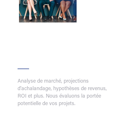
Analyse de marché, projections
d'achalandage, hypothèses de revenus,
ROI et plus. Nous évaluons la portée
potentielle de vos projets.