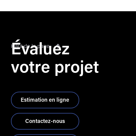
Évaluez
Haut de la page
votre projet
Estimation en ligne
Contactez-nous