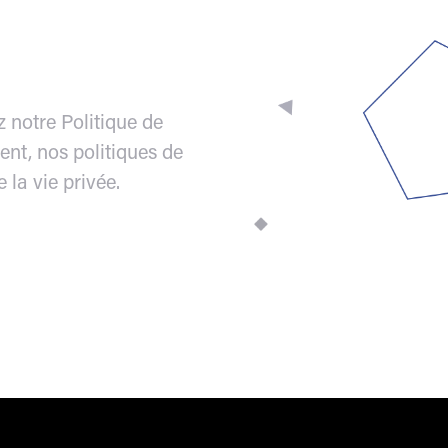
notre Politique de
ent, nos politiques de
 la vie privée.