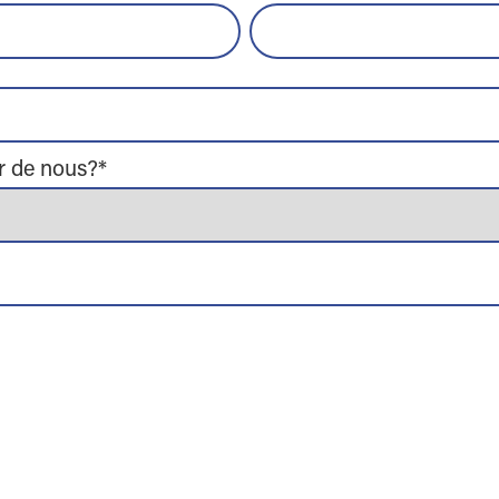
r de nous?
*